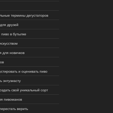
льные термины дегустаторов
 для друзей
 пиво в бутылке
искусством
я для новичков
тов
устировать и оценивать пиво
ь энтузиасту
создать свой уникальный сорт
ля пивоманов
перестать верить