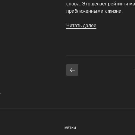
снова. Это делает рейтинги м
приближенными к жизни.
Читать далее
«Рейтинги
и
обсуждения:
как
работает
система
Навигация
Предыдущая
оценок
страница
сообщества»
по
записям
.
МЕТКИ