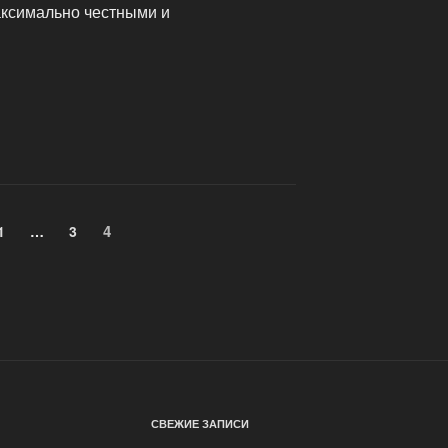
аксимально честными и
Страница
4
Страница
1
…
Страница
3
СВЕЖИЕ ЗАПИСИ