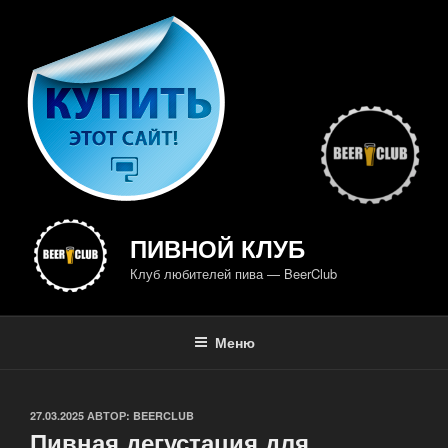
Перейти
к
содержимому
ПИВНОЙ КЛУБ
Клуб любителей пива — BeerClub
Меню
ОПУБЛИКОВАНО
27.03.2025
АВТОР:
BEERCLUB
Пивная дегустация для