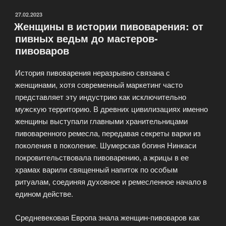
роль
пива
ОПУБЛИКОВАНО
27.02.2023
Женщины в истории пивоварения: от
в
пивных ведьм до мастеров-
мифологии
пивоваров
и
фольклоре»
История пивоварения неразрывно связана с
женщинами, хотя современный маркетинг часто
представляет эту индустрию как исключительно
мужскую территорию. В древних цивилизациях именно
женщины выступали главными хранительницами
пивоваренного ремесла, передавая секреты варки из
поколения в поколение. Шумерская богиня Нинкаси
покровительствовала пивоварению, а жрицы в ее
храмах варили священный напиток по особым
ритуалам, соединяя духовное и ремесленное начало в
едином действе.
Средневековая Европа знала женщин-пивоваров как