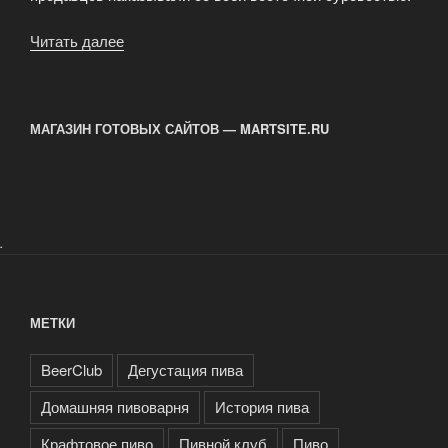
Читать далее
«История
пива
в
датах:
МАГАЗИН ГОТОВЫХ САЙТОВ — MARTSITE.RU
от
древних
шумеров
до
современного
.
крафта»
МЕТКИ
BeerClub
Дегустация пива
Домашняя пивоварня
История пива
Крафтовое пиво
Пивной клуб
Пиво