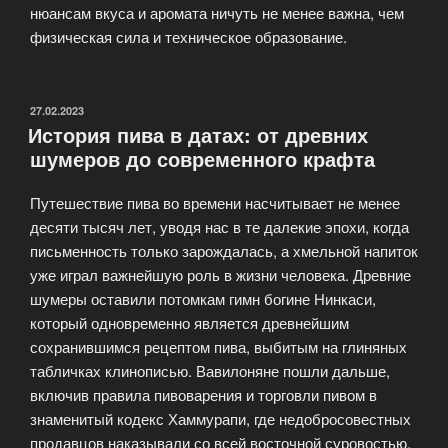
нюансам вкуса и аромата ничуть не менее важна, чем
физическая сила и техническое образование.
ОПУБЛИКОВАНО
27.02.2023
История пива в датах: от древних
шумеров до современного крафта
Путешествие пива во времени насчитывает не менее
десяти тысяч лет, уводя нас в те далекие эпохи, когда
письменность только зарождалась, а хмельной напиток
уже играл важнейшую роль в жизни человека. Древние
шумеры оставили потомкам гимн богине Нинкаси,
который одновременно является древнейшим
сохранившимся рецептом пива, выбитым на глиняных
табличках клинописью. Вавилоняне пошли дальше,
включив правила пивоварения и торговли пивом в
знаменитый кодекс Хаммурапи, где недобросовестных
продавцов наказывали со всей восточной суровостью.