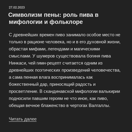
ОПУБЛИКОВАНО
27.02.2023
Символизм пены: роль пива в
мифологии и фольклоре
С древнейших времен пиво занимало особое место не
только в рационе человека, но и в его духовной жизни,
обрастая мифами, легендами и магическими
смыслами. У шумеров существовала богиня пива
Нинкаси, чей гимн-рецепт считается одним из
древнейших поэтических произведений человечества,
а сама пенная влага воспринималась как
божественный дар, приносящий радость и
просветление. В скандинавской мифологии валькирии
подносили павшим героям не что иное, как пиво,
обещая вечное блаженство в чертогах Валгаллы.
Читать далее
«Символизм
пены: