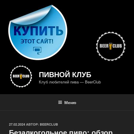
Перейти
к
содержимому
ПИВНОЙ КЛУБ
Клуб любителей пива — BeerClub
Меню
ОПУБЛИКОВАНО
27.02.2024
АВТОР:
BEERCLUB
Безалкогольное пиво: обзор